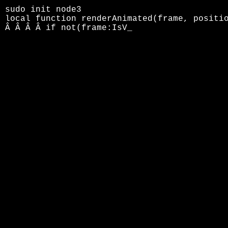
sudo init node3
local function renderAnimated(frame, positi
Â Â Â Â if not(frame:IsVisible()) then r_